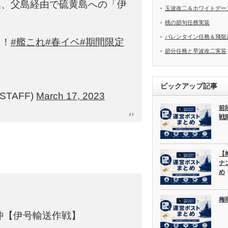
集、父島経由で硫黄島への「伊
玉波改二＆ホワイトデー
桃の節句任務実装
バレンタイン任務＆飛龍
よ！
#艦これ
#春イベ
#期間限定
節分任務と早波改二実装
ピックアップ記事
STAFF)
March 17, 2023
前
戦
。
【
ナ
め
梅
沖【伊号輸送作戦】