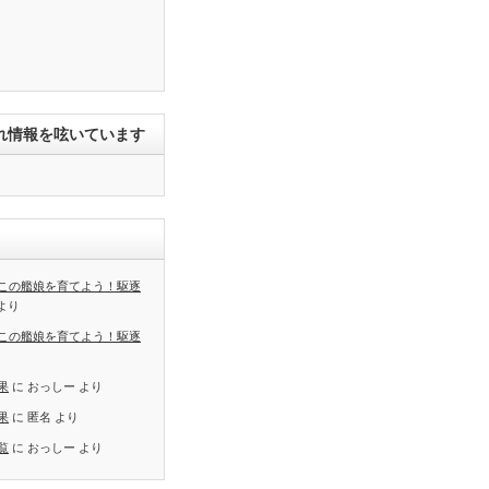
れ情報を呟いています
この艦娘を育てよう！駆逐
より
この艦娘を育てよう！駆逐
果
に
おっしー
より
果
に
匿名
より
覧
に
おっしー
より