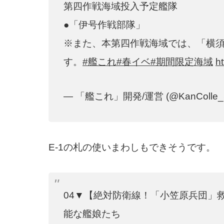
第四作戦海域投入予定艦隊
●「伊号作戦部隊」
※また、本第四作戦海域では、「横
す。
#艦これ
#春イベ
#期間限定海域
h
— 「艦これ」開発/運営 (@KanColle_
E-1の札の使いまわしもできそうです。
04▼【絶対防衛線！「小笠原兵団」
能な艦娘たち