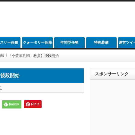
スリー任務
クォータリー任務
年間型任務
特殊装備
運営ツイ
衛線！「小笠原兵団」救援】後段開始
スポンサーリンク
】後段開始
く
feedly
Pin it