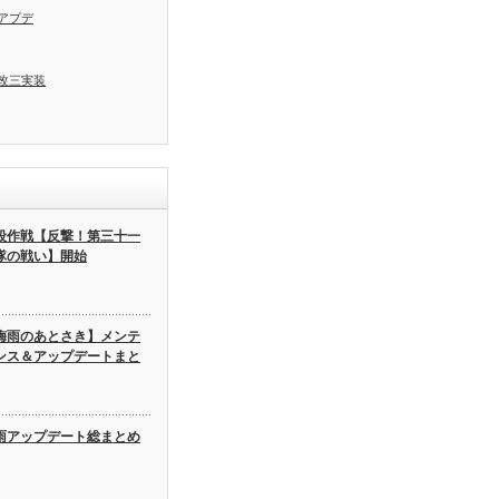
アプデ
改三実装
段作戦【反撃！第三十一
隊の戦い】開始
梅雨のあとさき】メンテ
ンス＆アップデートまと
雨アップデート総まとめ