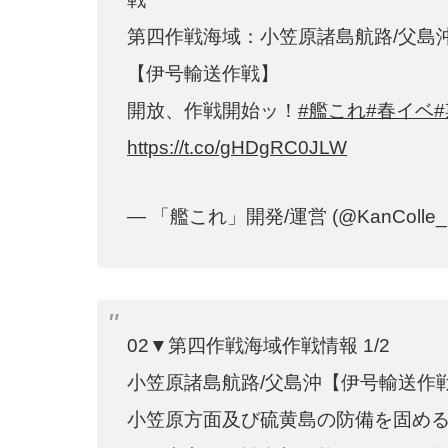
第四作戦海域：小笠原諸島航路/父島
【伊号輸送作戦】
開放、作戦開始ッ！
#艦これ
#春イベ
https://t.co/gHDgRC0JLW
— 「艦これ」開発/運営 (@KanColle_
02▼第四作戦海域作戦情報 1/2
小笠原諸島航路/父島沖【伊号輸送作
小笠原方面及び硫黄島の防備を固め