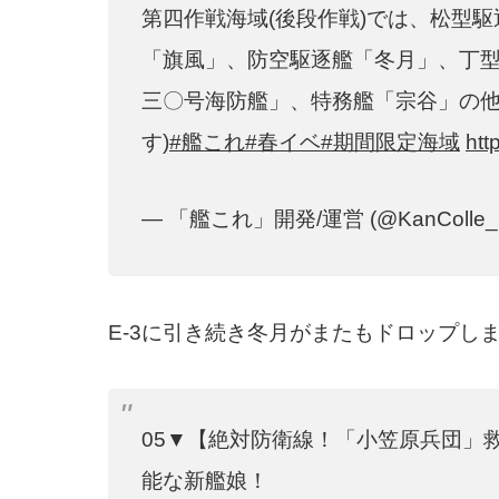
第四作戦海域(後段作戦)では、松型
「旗風」、防空駆逐艦「冬月」、丁
三〇号海防艦」、特務艦「宗谷」の他
す)
#艦これ
#春イベ
#期間限定海域
htt
— 「艦これ」開発/運営 (@KanColle_
E-3に引き続き冬月がまたもドロップし
05▼【絶対防衛線！「小笠原兵団」
能な新艦娘！