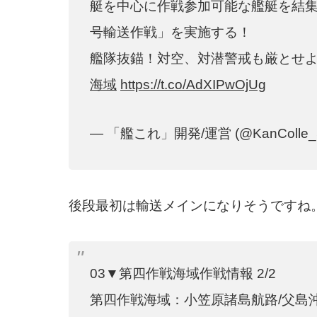
艇を中心に作戦参加可能な艦艇を結
号輸送作戦」を実施する！
艦隊抜錨！対空、対潜警戒も厳とせ
海域
https://t.co/AdXIPwOjUg
— 「艦これ」開発/運営 (@KanColle_
後段最初は輸送メインになりそうですね
03▼第四作戦海域作戦情報 2/2
第四作戦海域：小笠原諸島航路/父島