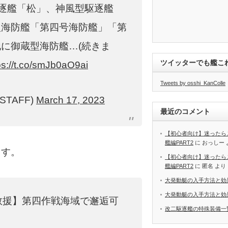
駆逐艦「松」、神風型駆逐艦
型海防艦「第四号海防艦」「第
に御蔵型海防艦…(続きま
ツイッターでも艦こ
ps://t.co/smJb0aO9ai
Tweets by osshi_KanColle
STAFF)
March 17, 2023
最近のコメント
【初心者向け】迷ったら
艦編PART2
に
おっしー
ます。
【初心者向け】迷ったら
艦編PART2
に
匿名
より
大発動艇の入手方法と効
大発動艇の入手方法と効
救援】第四作戦海域で邂逅可
改二駆逐艦の特殊装備一