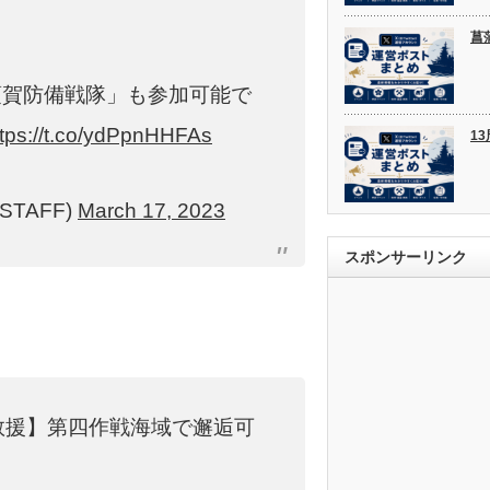
菖
須賀防備戦隊」も参加可能で
ttps://t.co/ydPpnHHFAs
1
STAFF)
March 17, 2023
スポンサーリンク
救援】第四作戦海域で邂逅可