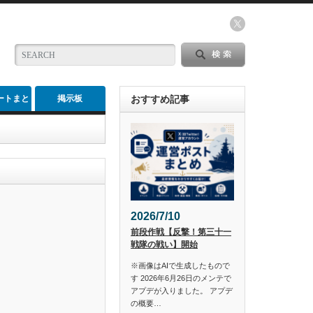
ートまと
掲示板
おすすめ記事
め
2026/7/10
前段作戦【反撃！第三十一
戦隊の戦い】開始
※画像はAIで生成したもので
す 2026年6月26日のメンテで
アプデが入りました。 アプデ
の概要…