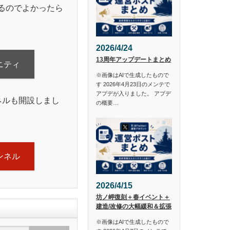
るのでよかったら
2026/4/24
13周年アップデートまとめ
ニティ
※画像はAIで生成したもので
す 2026年4月23日のメンテで
アプデが入りました。 アプデ
ンネルも開設しまし
の概要…
ャンネル
2026/4/15
坊ノ岬復刻＋春イベント＋
建造/改修の大幅緩和＆拡張
※画像はAIで生成したもので