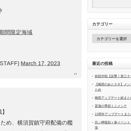
沖
カテゴリー
#期間限定海域
カ
テ
ゴ
リ
ー
STAFF)
March 17, 2023
最近の投稿
前段作戦【反撃！第三十
【梅雨のあとさき】メン
とめ
梅雨アップデート総まと
菖蒲の季節ミニメンテ
戦】
13周年アップデートまと
るため、横須賀鎮守府配備の艦
坊ノ岬復刻＋春イベント
張