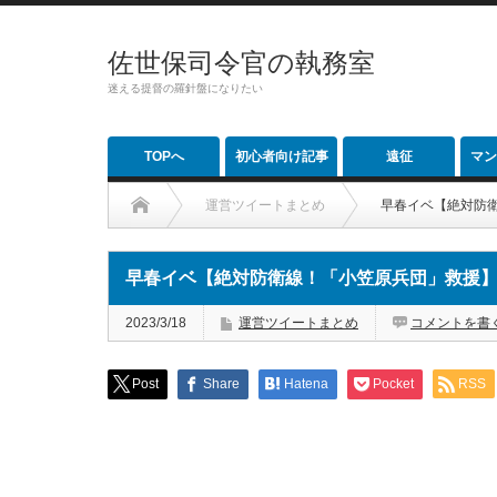
佐世保司令官の執務室
迷える提督の羅針盤になりたい
TOPへ
初心者向け記事
遠征
マン
運営ツイートまとめ
早春イベ【絶対防
早春イベ【絶対防衛線！「小笠原兵団」救援
2023/3/18
運営ツイートまとめ
コメントを書
Post
Share
Hatena
Pocket
RSS