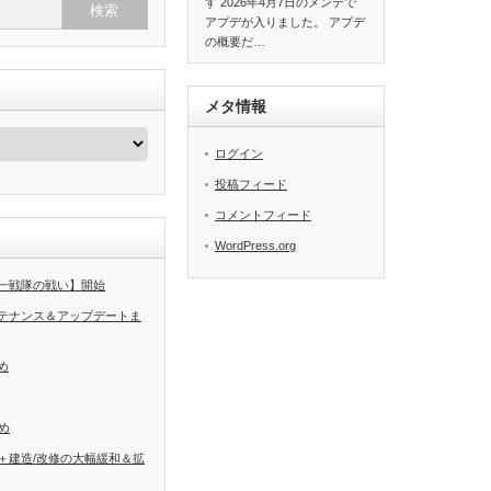
す 2026年4月7日のメンテで
アプデが入りました。 アプデ
の概要だ…
メタ情報
ログイン
投稿フィード
コメントフィード
WordPress.org
一戦隊の戦い】開始
テナンス＆アップデートま
め
め
＋建造/改修の大幅緩和＆拡