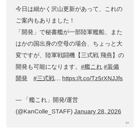
今日は細かく沢山更新があって、これの
ご案内もありました！
「開発」で秘書艦が一部陸軍艦船、また
はかの国出身の空母の場合、ちょっと大
変ですが、陸軍戦闘機【三式戦 飛燕】の
開発も可能になります。
#艦これ
#装備
開発
#三式戦
…
https://t.co/Tz5rXNJJfs
— 「艦これ」開発/運営
(@KanColle_STAFF)
January 28, 2026