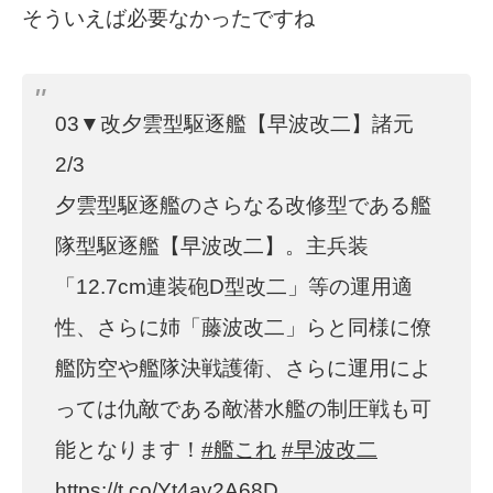
そういえば必要なかったですね
03▼改夕雲型駆逐艦【早波改二】諸元
2/3
夕雲型駆逐艦のさらなる改修型である艦
隊型駆逐艦【早波改二】。主兵装
「12.7cm連装砲D型改二」等の運用適
性、さらに姉「藤波改二」らと同様に僚
艦防空や艦隊決戦護衛、さらに運用によ
っては仇敵である敵潜水艦の制圧戦も可
能となります！
#艦これ
#早波改二
https://t.co/Yt4ay2A68D