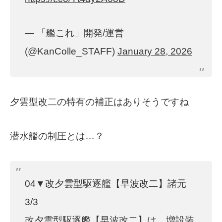
— 「艦これ」開発/運営
(@KanColle_STAFF)
January 28, 2026
夕雲型改二の特有の補正はありそうですね
潜水艦の制圧とは…？
04▼改夕雲型駆逐艦【早波改二】諸元
3/3
改夕雲型駆逐艦【早波改二】は、増設装