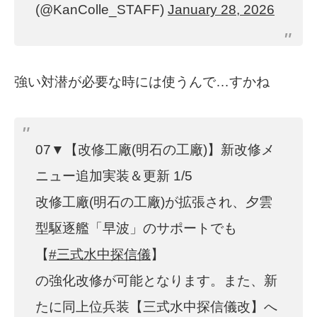
(@KanColle_STAFF)
January 28, 2026
強い対潜が必要な時には使うんで…すかね
07▼【改修工廠(明石の工廠)】新改修メ
ニュー追加実装＆更新 1/5
改修工廠(明石の工廠)が拡張され、夕雲
型駆逐艦「早波」のサポートでも
【
#三式水中探信儀
】
の強化改修が可能となります。また、新
たに同上位兵装【三式水中探信儀改】へ