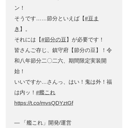
ン！
そうです……節分といえば【
#豆ま
き
】。
それには【
#節分の豆
】が必要です！
皆さんご存じ、鎮守府【節分の豆】！令
和八年節分二〇二六、期間限定実装開
始！
いいですか…さんっ、はい！鬼は外！福
は内ッ！
#艦これ
https://t.co/mvsQDYztGf
— 「艦これ」開発/運営