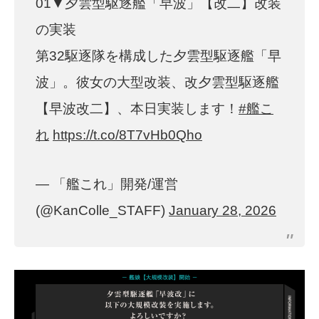
01▼夕雲型駆逐艦「早波」【改二】改装
の実装
第32駆逐隊を構成した夕雲型駆逐艦「早
波」。彼女の大型改装、改夕雲型駆逐艦
【早波改二】、本日実装します！
#艦こ
れ
https://t.co/8T7vHb0Qho
— 「艦これ」開発/運営
(@KanColle_STAFF)
January 28, 2026