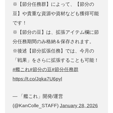
※【節分任務群】によって、【節分の
豆】や貴重な資源や資材なども獲得可能
です！
※【節分の豆】は、拡張アイテム欄に節
分任務期間のみ格納＆保存されます。
※後述【節分拡張任務】では、今月の
「戦果」をさらに拡張することも可能！
#艦これ
#節分の豆
#節分任務群
https://t.co/Jqka7U6pyl
— 「艦これ」開発/運営
(@KanColle_STAFF)
January 28, 2026