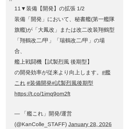
11▼装備【開発】の拡張 1/2
装備「開発」において、秘書艦(第一艦隊
旗艦)が「大鳳改」または改二改装翔鶴型
「翔鶴改二/甲」「瑞鶴改二/甲」の場
合、
艦上戦闘機【試製烈風 後期型】
の開発効率が従来より向上します。
#艦
これ
#装備開発
#試製烈風後期型
https://t.co/1imq9om2ft
— 「艦これ」開発/運営
(@KanColle_STAFF)
January 28, 2026