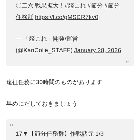
〇二六 戦果拡大！
#艦これ
#節分
#節分
任務群
https://t.co/gMSCR7kv0j
— 「艦これ」開発/運営
(@KanColle_STAFF)
January 28, 2026
遠征任務に30時間のものがあります
早めにだしておきましょう
17▼【節分任務群】作戦諸元 1/3