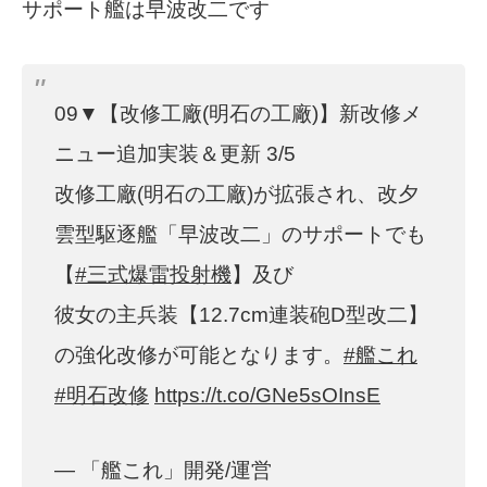
サポート艦は早波改二です
09▼【改修工廠(明石の工廠)】新改修メ
ニュー追加実装＆更新 3/5
改修工廠(明石の工廠)が拡張され、改夕
雲型駆逐艦「早波改二」のサポートでも
【
#三式爆雷投射機
】及び
彼女の主兵装【12.7cm連装砲D型改二】
の強化改修が可能となります。
#艦これ
#明石改修
https://t.co/GNe5sOInsE
— 「艦これ」開発/運営