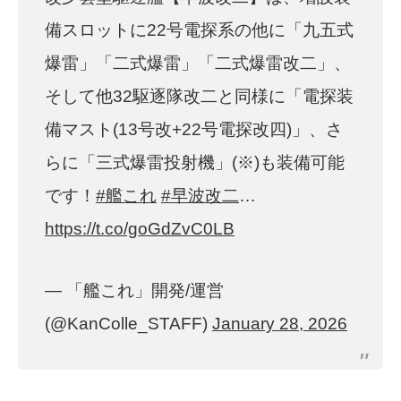
備スロットに22号電探系の他に「九五式
爆雷」「二式爆雷」「二式爆雷改二」、
そして他32駆逐隊改二と同様に「電探装
備マスト(13号改+22号電探改四)」、さ
らに「三式爆雷投射機」(※)も装備可能
です！
#艦これ
#早波改二
…
https://t.co/goGdZvC0LB
— 「艦これ」開発/運営
(@KanColle_STAFF)
January 28, 2026