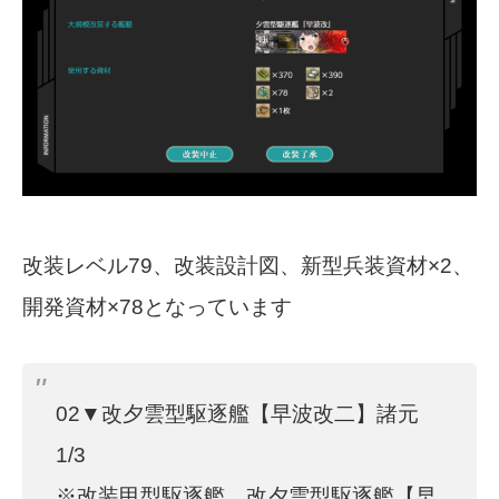
改装レベル79、改装設計図、新型兵装資材×2、
開発資材×78となっています
02▼改夕雲型駆逐艦【早波改二】諸元
1/3
※改装甲型駆逐艦、改夕雲型駆逐艦【早