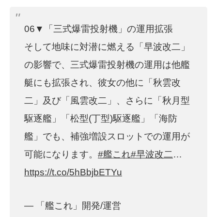
06▼「三式爆雷投射機」の運用拡張
そして地味に対潜に燃える「早波改二」
の影響で、三式爆雷投射機の運用は他艦
艇にも拡張され、彼女の他に「秋雲改
二」及び「風雲改二」、さらに「秋月型
駆逐艦」「松型(丁型)駆逐艦」「海防
艦」でも、補強増設スロットでの運用が
可能になります。
#艦これ
#早波改二
…
https://t.co/5hBbjbETYu
— 「艦これ」開発/運営