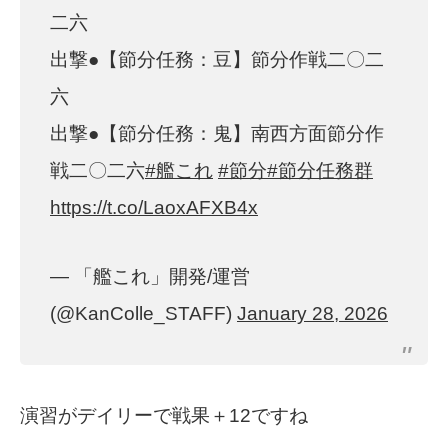
二六
出撃●【節分任務：豆】節分作戦二〇二
六
出撃●【節分任務：鬼】南西方面節分作
戦二〇二六
#艦これ
#節分
#節分任務群
https://t.co/LaoxAFXB4x
— 「艦これ」開発/運営
(@KanColle_STAFF)
January 28, 2026
演習がデイリーで戦果＋12ですね