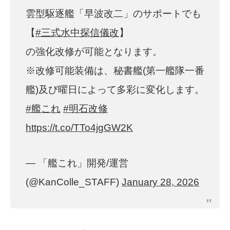
雲型駆逐艦「早波改二」のサポートでも
【
#三式水中探信儀改
】
の強化改修が可能となります。
※改修可能装備は、秘書艦(第一艦隊一番
艦)及び曜日によって多彩に変化します。
#艦これ
#明石改修
https://t.co/TTo4jgGW2K
— 「艦これ」開発/運営
(@KanColle_STAFF)
January 28, 2026