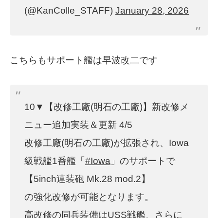
(@KanColle_STAFF)
January 28, 2026
こちらもサポート艦は早波改二です
10▼【改修工廠(明石の工廠)】新改修メ
ニュー追加実装＆更新 4/5
改修工廠(明石の工廠)が拡張され、Iowa
級戦艦1番艦「
#Iowa
」のサポートで
【5inch連装砲 Mk.28 mod.2】
の強化改修が可能となります。
高改修の同兵装備はUSS戦艦、さらに