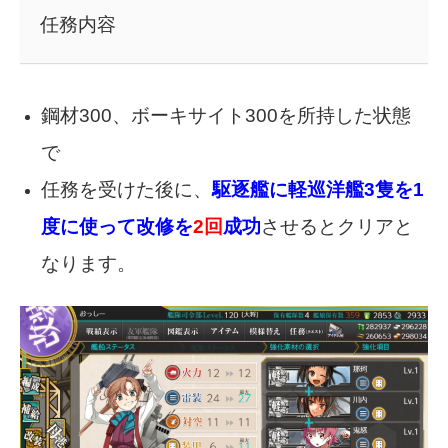
任務内容
鋼材300、ボーキサイト300を所持した状態
で
任務を受けた後に、
駆逐艦に軽巡洋艦3隻を1
度に使って改修を
2回
成功
させるとクリアと
なります。