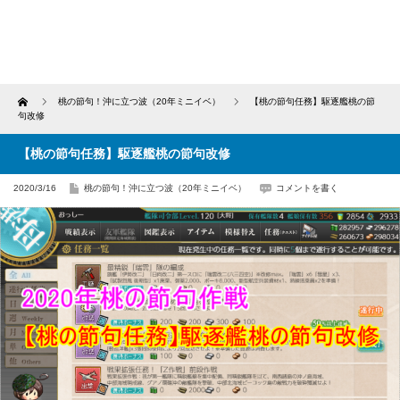
Home
桃の節句！沖に立つ波（20年ミニイベ）
【桃の節句任務】駆逐艦桃の節
句改修
【桃の節句任務】駆逐艦桃の節句改修
2020/3/16
桃の節句！沖に立つ波（20年ミニイベ）
コメントを書く