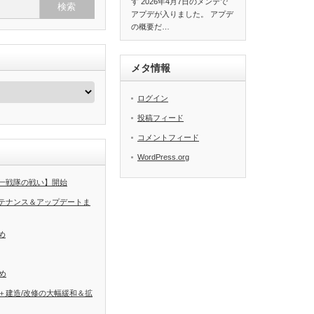
す 2026年4月7日のメンテで
アプデが入りました。 アプデ
の概要だ…
メタ情報
ログイン
投稿フィード
コメントフィード
WordPress.org
一戦隊の戦い】開始
テナンス＆アップデートま
め
め
＋建造/改修の大幅緩和＆拡