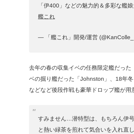
「伊400」などの魅力的＆多彩な艦
艦これ
— 「艦これ」開発/運営 (@KanColle_
去年の春の収集イベの任務限定艦だった「Sam
ベの掘り艦だった「Johnston」、18年冬イ
などなど後段作戦も豪華ドロップ艦が用
すみません…潜特型は、もちろん伊
と熱い緑茶を煎れて気合いを入れ直