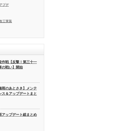
アプデ
改三実装
段作戦【反撃！第三十一
隊の戦い】開始
梅雨のあとさき】メンテ
ンス＆アップデートまと
雨アップデート総まとめ