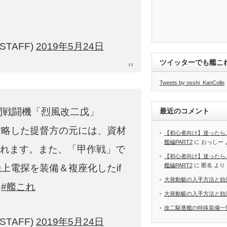
STAFF)
2019年5月24日
ツイッターでも艦こ
Tweets by osshi_KanColle
間戦闘機「烈風改二戊」
最近のコメント
攻略した提督方の元には、資材
【初心者向け】迷ったら
艦編PART2
に
おっしー
与されます。また、「甲作戦」で
【初心者向け】迷ったら
艦編PART2
に
匿名
より
上電探を装備＆複座化したif
大発動艇の入手方法と効
！
#艦これ
大発動艇の入手方法と効
改二駆逐艦の特殊装備一
STAFF)
2019年5月24日