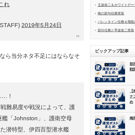
これ
玉波改二＆ホワイトデー
桃の節句任務実装
バレンタイン任務＆飛龍
STAFF)
2019年5月24日
節分任務と早波改二実装
ピックアップ記事
もいるなら当分ネタ不足にはならなそ
前
戦
【
……！
ナ
め
作戦難易度や戦況によって、護
駆逐艦「Johnston」、護衛空母
梅
呼ばれた潜特型、伊四百型潜水艦