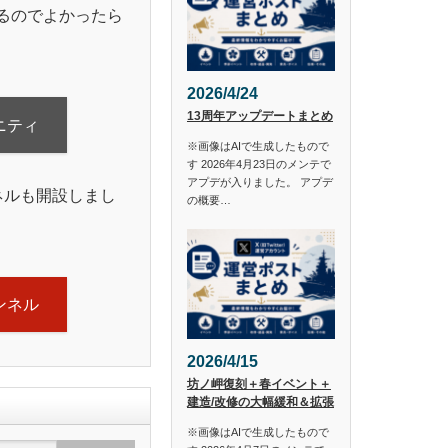
るのでよかったら
2026/4/24
13周年アップデートまとめ
ニティ
※画像はAIで生成したもので
す 2026年4月23日のメンテで
アプデが入りました。 アプデ
ンネルも開設しまし
の概要…
ャンネル
2026/4/15
坊ノ岬復刻＋春イベント＋
建造/改修の大幅緩和＆拡張
※画像はAIで生成したもので