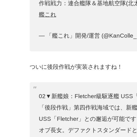
作戦戦力：連合艦隊＆基地航空隊(北
艦これ
— 「艦これ」開発/運営 (@KanColle_
ついに後段作戦が実装されますね！
02▼新艦娘：Fletcher級駆逐艦 USS「F
「後段作戦」第四作戦海域では、新艦娘F
USS「Fletcher」との邂逅が可能
オブ長女。デファクトスタンダード