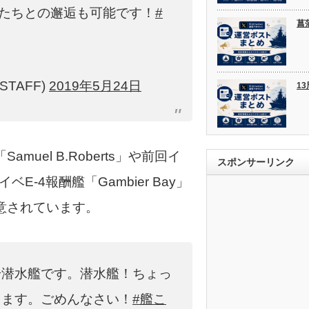
娘たちとの邂逅も可能です！
#
菖
STAFF)
2019年5月24日
1
uel B.Roberts」や前回イ
スポンサーリンク
ベE-4報酬艦「Gambier Bay」
意されています。
号潜水艦です。潜水艦！ちょっ
します。ごめんなさい！
#艦こ