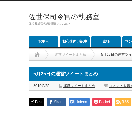
佐世保司令官の執務室
迷える提督の羅針盤になりたい
TOPへ
初心者向け記事
遠征
マン
運営ツイートまとめ
5月25日の運営ツ
5月25日の運営ツイートまとめ
2019/5/25
運営ツイートまとめ
コメントを書
Post
Share
Hatena
Pocket
RSS