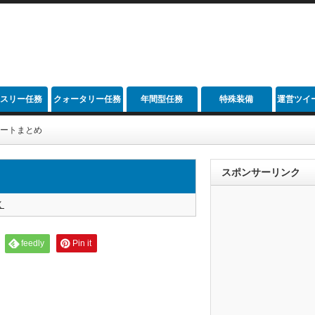
スリー任務
クォータリー任務
年間型任務
特殊装備
運営ツイ
イートまとめ
スポンサーリンク
く
feedly
Pin it