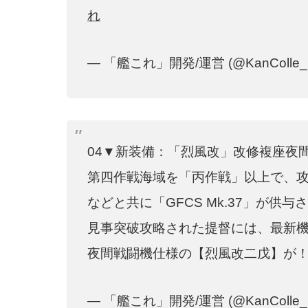
れ
— 「艦これ」開発/運営 (@KanColle_
04▼新装備：「烈風改」改修複座夜
第四作戦海域を「丙作戦」以上で、
などと共に「GFCS Mk.37」が供
見事突破攻略された提督には、最新機
夜間戦闘機仕様の【烈風改二戊】が
— 「艦これ」開発/運営 (@KanColle_