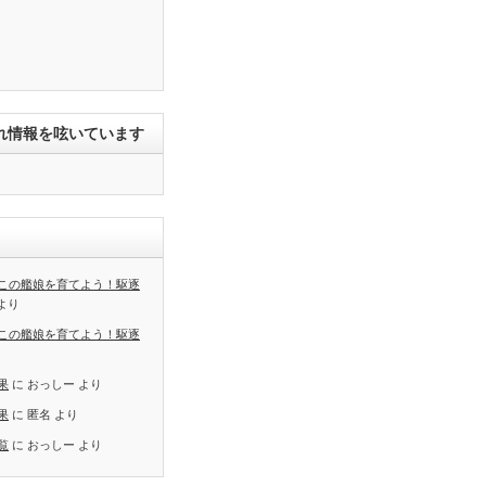
れ情報を呟いています
この艦娘を育てよう！駆逐
より
この艦娘を育てよう！駆逐
果
に
おっしー
より
果
に
匿名
より
覧
に
おっしー
より