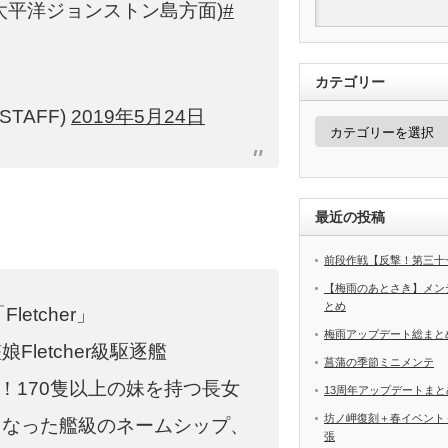
太平洋ジョンストン島方面)
#
カテゴリー
STAFF)
2019年5月24日
カ
テ
ゴ
リ
ー
最近の投稿
前段作戦【反撃！第三十
【梅雨のあとさき】メン
とめ
letcher」
梅雨アップデート総まと
letcher級駆逐艦
菖蒲の季節ミニメンテ
です！170隻以上の妹を持つ長女
13周年アップデートまと
坊ノ岬復刻＋春イベント
となった艦級のネームシップ、
張