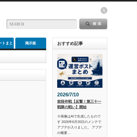
ートまと
掲示板
おすすめ記事
め
2026/7/10
前段作戦【反撃！第三十一
戦隊の戦い】開始
※画像はAIで生成したもので
す 2026年6月26日のメンテで
アプデが入りました。 アプデ
の概要…