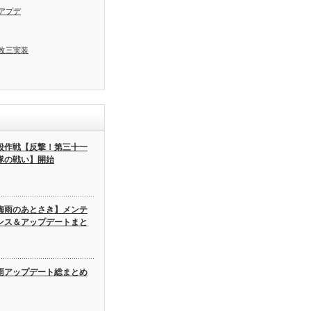
アプデ
改三実装
段作戦【反撃！第三十一
隊の戦い】開始
梅雨のあとさき】メンテ
ンス＆アップデートまと
雨アップデート総まとめ