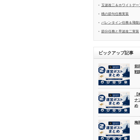
玉波改二＆ホワイトデー
桃の節句任務実装
バレンタイン任務＆飛龍
節分任務と早波改二実装
ピックアップ記事
前
戦
【
ナ
め
梅