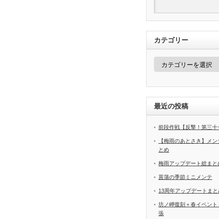
カテゴリー
カ
テ
ゴ
リ
ー
最近の投稿
前段作戦【反撃！第三十
【梅雨のあとさき】メン
とめ
梅雨アップデート総まと
菖蒲の季節ミニメンテ
13周年アップデートまと
坊ノ岬復刻＋春イベント
張