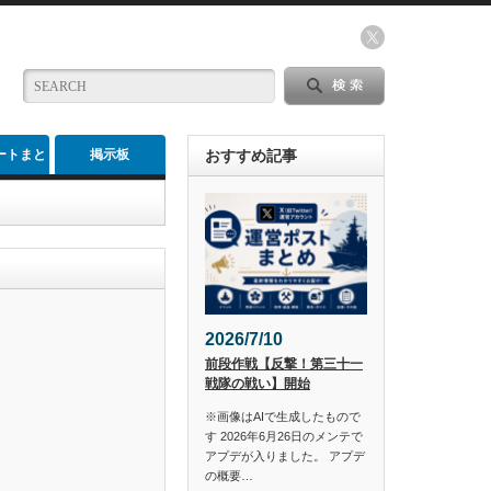
ートまと
掲示板
おすすめ記事
め
2026/7/10
前段作戦【反撃！第三十一
戦隊の戦い】開始
※画像はAIで生成したもので
す 2026年6月26日のメンテで
アプデが入りました。 アプデ
の概要…