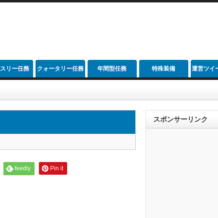
スリー任務
クォータリー任務
年間型任務
特殊装備
運営ツイ
スポンサーリンク
feedly
Pin it