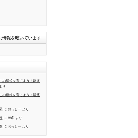
れ情報を呟いています
この艦娘を育てよう！駆逐
より
この艦娘を育てよう！駆逐
果
に
おっしー
より
果
に
匿名
より
覧
に
おっしー
より