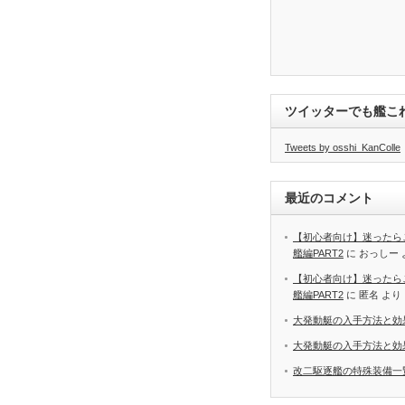
ツイッターでも艦こ
Tweets by osshi_KanColle
最近のコメント
【初心者向け】迷ったら
艦編PART2
に
おっしー
【初心者向け】迷ったら
艦編PART2
に
匿名
より
大発動艇の入手方法と効
大発動艇の入手方法と効
改二駆逐艦の特殊装備一