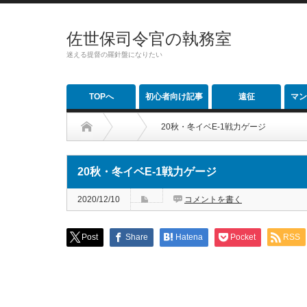
佐世保司令官の執務室
迷える提督の羅針盤になりたい
TOPへ
初心者向け記事
遠征
マン
20秋・冬イベE-1戦力ゲージ
20秋・冬イベE-1戦力ゲージ
2020/12/10
コメントを書く
Post
Share
Hatena
Pocket
RSS