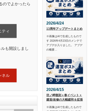
るのでよかったら
2026/4/24
13周年アップデートまとめ
ニティ
※画像はAIで生成したもので
す 2026年4月23日のメンテで
アプデが入りました。 アプデ
ンネルも開設しまし
の概要…
ャンネル
2026/4/15
坊ノ岬復刻＋春イベント＋
建造/改修の大幅緩和＆拡張
※画像はAIで生成したもので