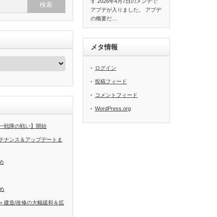
す 2026年4月7日のメンテで
アプデが入りました。 アプデ
の概要だ…
メタ情報
ログイン
投稿フィード
コメントフィード
WordPress.org
一戦隊の戦い】開始
テナンス＆アップデートま
め
め
＋建造/改修の大幅緩和＆拡