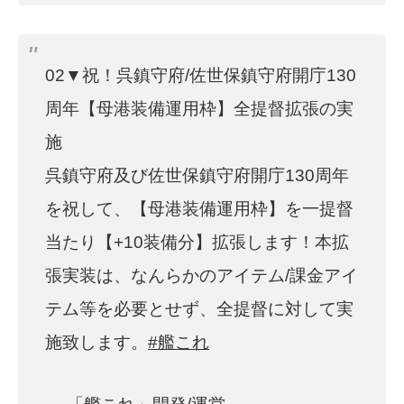
02▼祝！呉鎮守府/佐世保鎮守府開庁130
周年【母港装備運用枠】全提督拡張の実
施
呉鎮守府及び佐世保鎮守府開庁130周年
を祝して、【母港装備運用枠】を一提督
当たり【+10装備分】拡張します！本拡
張実装は、なんらかのアイテム/課金アイ
テム等を必要とせず、全提督に対して実
施致します。
#艦これ