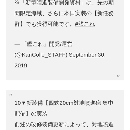
※「新型噴進装備開発資材」は、先の期
間限定海域、さらに本日実装の【新任務
群】でも獲得可能です。
#艦これ
— 「艦これ」開発/運営
(@KanColle_STAFF)
September 30,
2019
10▼新装備【四式20cm対地噴進砲 集中
配備】の実装
前述の改修装備更新によって、対地噴進