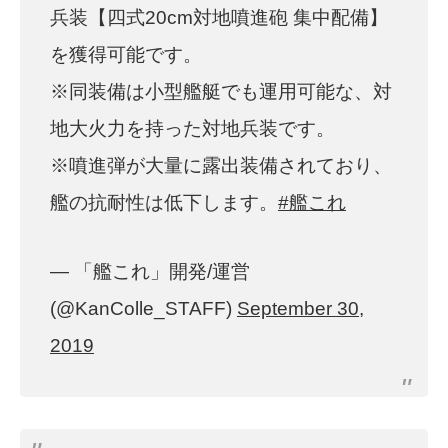
兵装【四式20cm対地噴進砲 集中配備】
を獲得可能です。
※同装備は小型艦艇でも運用可能な、対
地大火力を持った対地兵装です。
※噴進弾が大量に露出装備されており、
艦の抗耐性は低下します。
#艦これ
— 「艦これ」開発/運営
(@KanColle_STAFF)
September 30,
2019