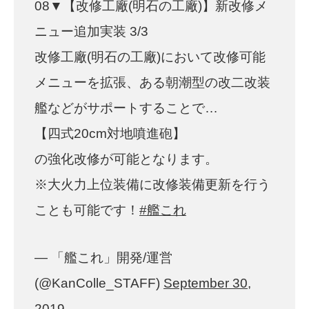
08▼【改修工廠(明石の工廠)】新改修メ
ニュー追加実装 3/3
改修工廠(明石の工廠)において改修可能
メニューを拡張、ある朝潮型の改二改装
艦などがサポートすることで…
【四式20cm対地噴進砲】
の強化改修が可能となります。
※大火力上位装備に改修装備更新を行う
ことも可能です！
#艦これ
— 「艦これ」開発/運営
(@KanColle_STAFF)
September 30,
2019