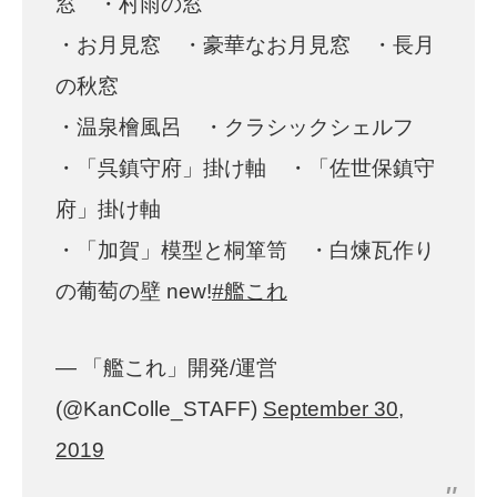
窓 ・村雨の窓
・お月見窓 ・豪華なお月見窓 ・長月
の秋窓
・温泉檜風呂 ・クラシックシェルフ
・「呉鎮守府」掛け軸 ・「佐世保鎮守
府」掛け軸
・「加賀」模型と桐箪笥 ・白煉瓦作り
の葡萄の壁 new!
#艦これ
— 「艦これ」開発/運営
(@KanColle_STAFF)
September 30,
2019