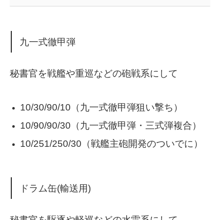
九一式徹甲弾
秘書官を戦艦や重巡などの砲戦系にして
10/30/90/10（九一式徹甲弾狙い撃ち）
10/90/90/30（九一式徹甲弾・三式弾複合）
10/251/250/30（戦艦主砲開発のついでに）
ドラム缶(輸送用)
秘書官を駆逐や軽巡などの水雷系にして