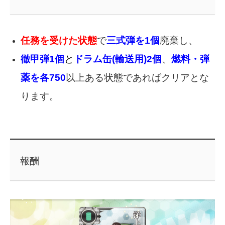
任務を受けた状態
で
三式弾を1個
廃棄し、
徹甲弾1個
と
ドラム缶(輸送用)2個
、
燃料・弾
薬を各750
以上ある状態であればクリアとな
ります。
報酬