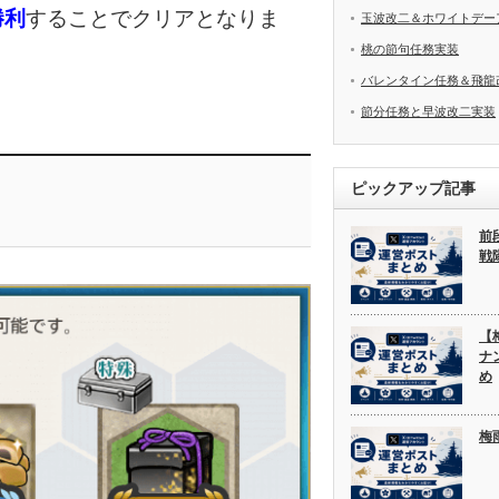
勝利
することでクリアとなりま
玉波改二＆ホワイトデー
桃の節句任務実装
バレンタイン任務＆飛龍
節分任務と早波改二実装
ピックアップ記事
前
戦
【
ナ
め
梅