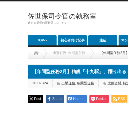
佐世保司令官の執務室
迷える提督の羅針盤になりたい
TOPへ
初心者向け記事
遠征
マン
出撃任務
,
年間型任務
【年間型任務2月
【年間型任務2月】精鋭「十九駆」、躍り出る
2021/1/24
出撃任務
,
年間型任務
改修資材
,
特
Post
Share
Hatena
Pocket
RSS