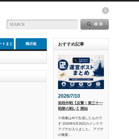
ートまと
掲示板
おすすめ記事
め
2026/7/10
前段作戦【反撃！第三十一
戦隊の戦い】開始
※画像はAIで生成したもので
す 2026年6月26日のメンテで
アプデが入りました。 アプデ
の概要…