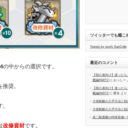
ツイッターでも艦こ
Tweets by osshi_KanColle
最近のコメント
4
の中からの選択です。
【初心者向け】迷ったら
艦編PART2
に
おっしー
を推奨。
【初心者向け】迷ったら
艦編PART2
に
匿名
より
大発動艇の入手方法と効
す。
大発動艇の入手方法と効
改二駆逐艦の特殊装備一
は
改修資材
です。