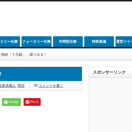
スリー任務
クォータリー任務
年間型任務
特殊装備
運営ツイ
】精鋭「十九駆」、躍り出る！
スポンサーリンク
！
注家具職人
,
間宮
コメントを書く
feedly
Pin it