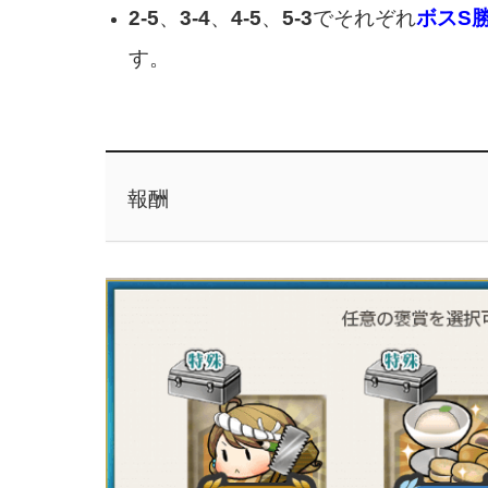
2-5
、
3-4
、
4-5
、
5-3
でそれぞれ
ボスS
す。
報酬