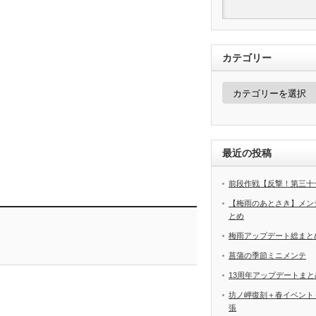
カテゴリー
カ
テ
ゴ
リ
ー
最近の投稿
前段作戦【反撃！第三十
【梅雨のあとさき】メン
とめ
梅雨アップデート総まと
菖蒲の季節ミニメンテ
13周年アップデートまと
坊ノ岬復刻＋春イベント
張