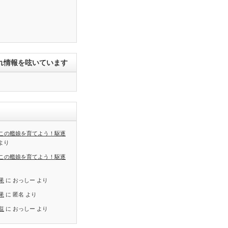
れ情報を呟いています
この艦娘を育てよう！駆逐
より
この艦娘を育てよう！駆逐
果
に
おっしー
より
果
に
匿名
より
覧
に
おっしー
より