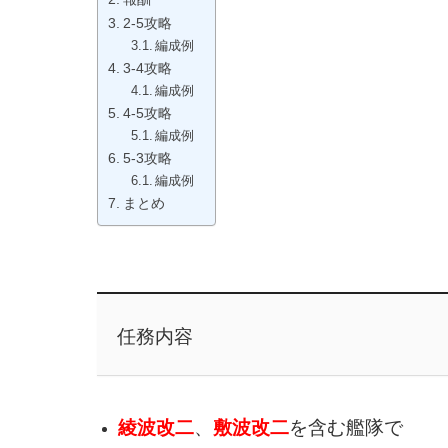
2-5攻略
編成例
3-4攻略
編成例
4-5攻略
編成例
5-3攻略
編成例
まとめ
任務内容
綾波改二
、
敷波改二
を含む艦隊で