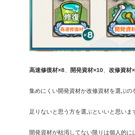
高速修復材×8
、
開発資材×10
、
改修資材×
集めにくい開発資材か改修資材を選ぶの
足りないと思う方を選ぶといいと思いま
開発資材が枯渇してない限りは個人的に