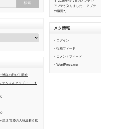
す 2026年4月7日のメンテで
アプデが入りました。 アプデ
の概要だ…
メタ情報
ログイン
投稿フィード
コメントフィード
WordPress.org
一戦隊の戦い】開始
テナンス＆アップデートま
め
め
＋建造/改修の大幅緩和＆拡