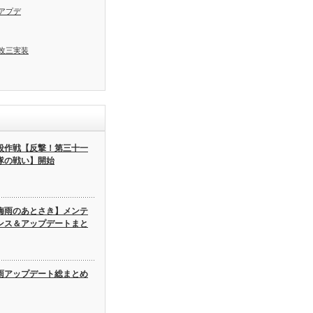
アプデ
改三実装
段作戦【反撃！第三十一
隊の戦い】開始
梅雨のあとさき】メンテ
ンス＆アップデートまと
雨アップデート総まとめ