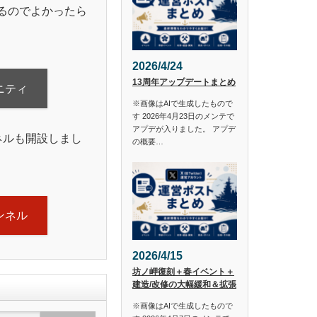
るのでよかったら
2026/4/24
13周年アップデートまとめ
ニティ
※画像はAIで生成したもので
す 2026年4月23日のメンテで
アプデが入りました。 アプデ
ンネルも開設しまし
の概要…
ャンネル
2026/4/15
坊ノ岬復刻＋春イベント＋
建造/改修の大幅緩和＆拡張
※画像はAIで生成したもので