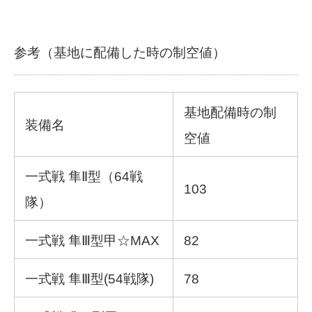
参考（基地に配備した時の制空値）
基地配備時の制
装備名
空値
一式戦 隼Ⅱ型（64戦
103
隊）
一式戦 隼Ⅲ型甲☆MAX
82
一式戦 隼Ⅲ型(54戦隊)
78