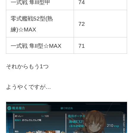
一式戦 隼III型甲
74
零式艦戦52型(熟
72
練)☆
MAX
一式戦 隼II型☆MAX
71
それからもう1つ
ようやくですが…